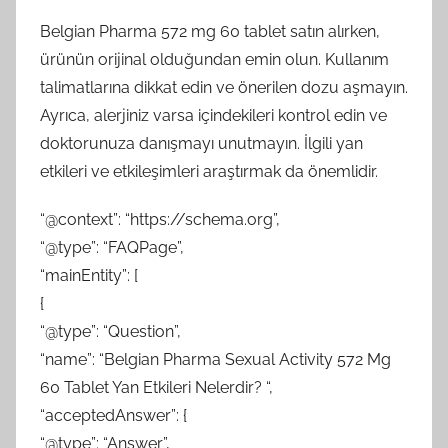
Belgian Pharma 572 mg 60 tablet satın alırken,
ürünün orijinal olduğundan emin olun. Kullanım
talimatlarına dikkat edin ve önerilen dozu aşmayın.
Ayrıca, alerjiniz varsa içindekileri kontrol edin ve
doktorunuza danışmayı unutmayın. İlgili yan
etkileri ve etkileşimleri araştırmak da önemlidir.
“@context”: “https://schema.org”,
“@type”: “FAQPage”,
“mainEntity”: [
{
“@type”: “Question”,
“name”: “Belgian Pharma Sexual Activity 572 Mg
60 Tablet Yan Etkileri Nelerdir? “,
“acceptedAnswer”: {
“@type”: “Answer”,