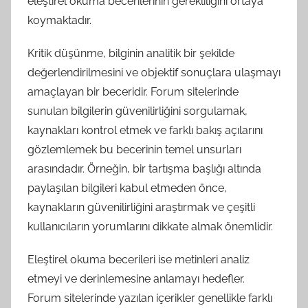
eleştirel okuma becerilerinin gerekliliğini ortaya
koymaktadır.
Kritik düşünme, bilginin analitik bir şekilde
değerlendirilmesini ve objektif sonuçlara ulaşmayı
amaçlayan bir beceridir. Forum sitelerinde
sunulan bilgilerin güvenilirliğini sorgulamak,
kaynakları kontrol etmek ve farklı bakış açılarını
gözlemlemek bu becerinin temel unsurları
arasındadır. Örneğin, bir tartışma başlığı altında
paylaşılan bilgileri kabul etmeden önce,
kaynakların güvenilirliğini araştırmak ve çeşitli
kullanıcıların yorumlarını dikkate almak önemlidir.
Eleştirel okuma becerileri ise metinleri analiz
etmeyi ve derinlemesine anlamayı hedefler.
Forum sitelerinde yazılan içerikler genellikle farklı