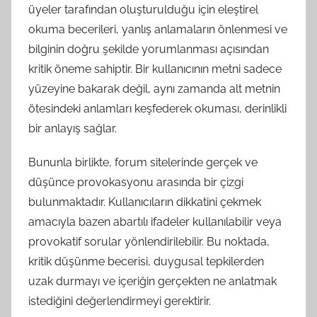
üyeler tarafından oluşturulduğu için eleştirel
okuma becerileri, yanlış anlamaların önlenmesi ve
bilginin doğru şekilde yorumlanması açısından
kritik öneme sahiptir. Bir kullanıcının metni sadece
yüzeyine bakarak değil, aynı zamanda alt metnin
ötesindeki anlamları keşfederek okuması, derinlikli
bir anlayış sağlar.
Bununla birlikte, forum sitelerinde gerçek ve
düşünce provokasyonu arasında bir çizgi
bulunmaktadır. Kullanıcıların dikkatini çekmek
amacıyla bazen abartılı ifadeler kullanılabilir veya
provokatif sorular yönlendirilebilir. Bu noktada,
kritik düşünme becerisi, duygusal tepkilerden
uzak durmayı ve içeriğin gerçekten ne anlatmak
istediğini değerlendirmeyi gerektirir.