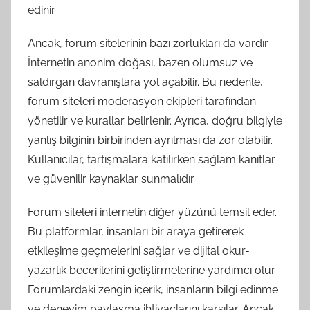
edinir.
Ancak, forum sitelerinin bazı zorlukları da vardır.
İnternetin anonim doğası, bazen olumsuz ve
saldırgan davranışlara yol açabilir. Bu nedenle,
forum siteleri moderasyon ekipleri tarafından
yönetilir ve kurallar belirlenir. Ayrıca, doğru bilgiyle
yanlış bilginin birbirinden ayrılması da zor olabilir.
Kullanıcılar, tartışmalara katılırken sağlam kanıtlar
ve güvenilir kaynaklar sunmalıdır.
Forum siteleri internetin diğer yüzünü temsil eder.
Bu platformlar, insanları bir araya getirerek
etkileşime geçmelerini sağlar ve dijital okur-
yazarlık becerilerini geliştirmelerine yardımcı olur.
Forumlardaki zengin içerik, insanların bilgi edinme
ve deneyim paylaşma ihtiyaçlarını karşılar. Ancak,