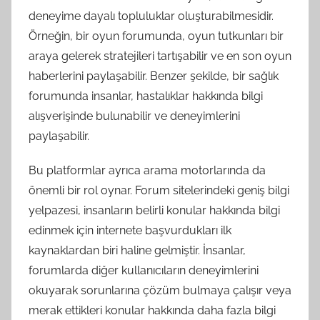
deneyime dayalı topluluklar oluşturabilmesidir.
Örneğin, bir oyun forumunda, oyun tutkunları bir
araya gelerek stratejileri tartışabilir ve en son oyun
haberlerini paylaşabilir. Benzer şekilde, bir sağlık
forumunda insanlar, hastalıklar hakkında bilgi
alışverişinde bulunabilir ve deneyimlerini
paylaşabilir.
Bu platformlar ayrıca arama motorlarında da
önemli bir rol oynar. Forum sitelerindeki geniş bilgi
yelpazesi, insanların belirli konular hakkında bilgi
edinmek için internete başvurdukları ilk
kaynaklardan biri haline gelmiştir. İnsanlar,
forumlarda diğer kullanıcıların deneyimlerini
okuyarak sorunlarına çözüm bulmaya çalışır veya
merak ettikleri konular hakkında daha fazla bilgi