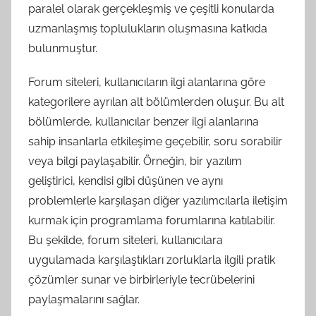
paralel olarak gerçekleşmiş ve çeşitli konularda
uzmanlaşmış toplulukların oluşmasına katkıda
bulunmuştur.
Forum siteleri, kullanıcıların ilgi alanlarına göre
kategorilere ayrılan alt bölümlerden oluşur. Bu alt
bölümlerde, kullanıcılar benzer ilgi alanlarına
sahip insanlarla etkileşime geçebilir, soru sorabilir
veya bilgi paylaşabilir. Örneğin, bir yazılım
geliştirici, kendisi gibi düşünen ve aynı
problemlerle karşılaşan diğer yazılımcılarla iletişim
kurmak için programlama forumlarına katılabilir.
Bu şekilde, forum siteleri, kullanıcılara
uygulamada karşılaştıkları zorluklarla ilgili pratik
çözümler sunar ve birbirleriyle tecrübelerini
paylaşmalarını sağlar.