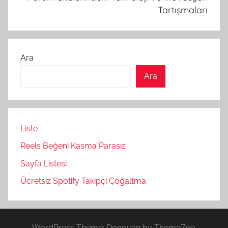
Tartışmaları
Ara
Ara
Liste
Reels Beğeni Kasma Parasız
Sayfa Listesi
Ücretsiz Spotify Takipçi Çoğaltma
WordPress Theme: Donovan by ThemeZee.