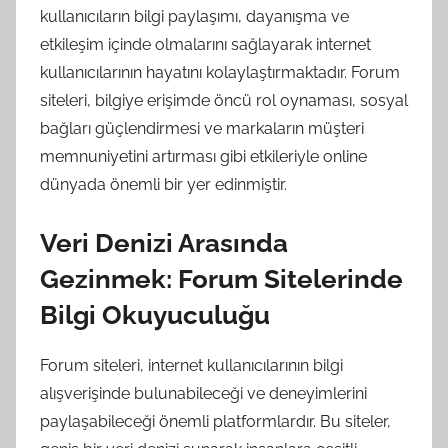
kullanıcıların bilgi paylaşımı, dayanışma ve
etkileşim içinde olmalarını sağlayarak internet
kullanıcılarının hayatını kolaylaştırmaktadır. Forum
siteleri, bilgiye erişimde öncü rol oynaması, sosyal
bağları güçlendirmesi ve markaların müşteri
memnuniyetini artırması gibi etkileriyle online
dünyada önemli bir yer edinmiştir.
Veri Denizi Arasında
Gezinmek: Forum Sitelerinde
Bilgi Okuyuculuğu
Forum siteleri, internet kullanıcılarının bilgi
alışverişinde bulunabileceği ve deneyimlerini
paylaşabileceği önemli platformlardır. Bu siteler,