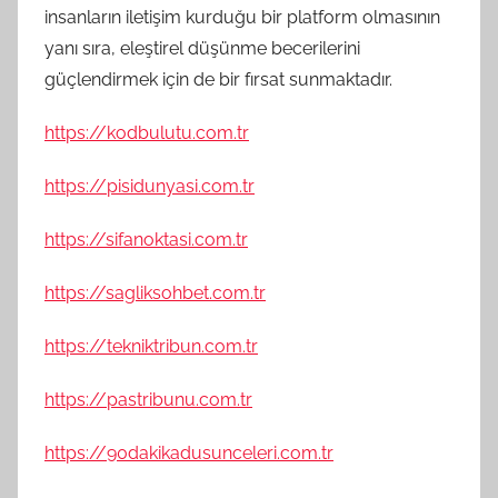
insanların iletişim kurduğu bir platform olmasının
yanı sıra, eleştirel düşünme becerilerini
güçlendirmek için de bir fırsat sunmaktadır.
https://kodbulutu.com.tr
https://pisidunyasi.com.tr
https://sifanoktasi.com.tr
https://sagliksohbet.com.tr
https://tekniktribun.com.tr
https://pastribunu.com.tr
https://90dakikadusunceleri.com.tr