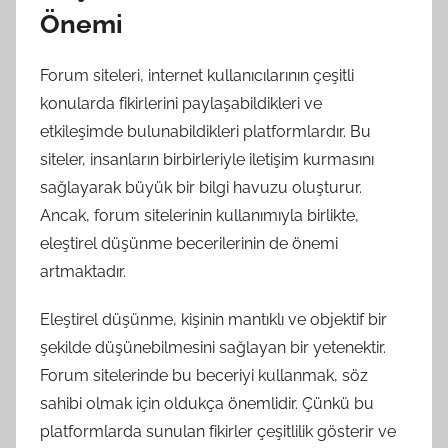
Önemi
Forum siteleri, internet kullanıcılarının çeşitli
konularda fikirlerini paylaşabildikleri ve
etkileşimde bulunabildikleri platformlardır. Bu
siteler, insanların birbirleriyle iletişim kurmasını
sağlayarak büyük bir bilgi havuzu oluşturur.
Ancak, forum sitelerinin kullanımıyla birlikte,
eleştirel düşünme becerilerinin de önemi
artmaktadır.
Eleştirel düşünme, kişinin mantıklı ve objektif bir
şekilde düşünebilmesini sağlayan bir yetenektir.
Forum sitelerinde bu beceriyi kullanmak, söz
sahibi olmak için oldukça önemlidir. Çünkü bu
platformlarda sunulan fikirler çeşitlilik gösterir ve