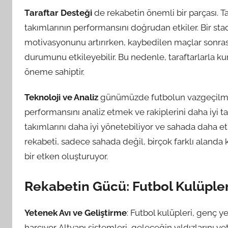
Taraftar Desteği
de rekabetin önemli bir parçası. Ta
takımlarının performansını doğrudan etkiler. Bir st
motivasyonunu artırırken, kaybedilen maçlar sonrası 
durumunu etkileyebilir. Bu nedenle, taraftarlarla kur
öneme sahiptir.
Teknoloji ve Analiz
günümüzde futbolun vazgeçilmez 
performansını analiz etmek ve rakiplerini daha iyi ta
takımlarını daha iyi yönetebiliyor ve sahada daha etkil
rekabeti, sadece sahada değil, birçok farklı alanda
bir etken oluşturuyor.
Rekabetin Gücü: Futbol Kulüpleri
Yetenek Avı ve Geliştirme
: Futbol kulüpleri, genç 
harcıyor. Altyapı sistemleri, geleceğin yıldızlarını y