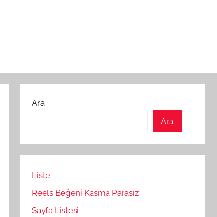
Ara
Ara
Liste
Reels Beğeni Kasma Parasız
Sayfa Listesi