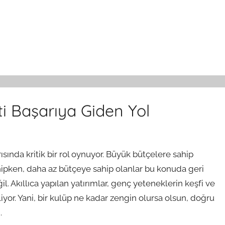
ti Başarıya Giden Yol
ısında kritik bir rol oynuyor. Büyük bütçelere sahip
ahipken, daha az bütçeye sahip olanlar bu konuda geri
l. Akıllıca yapılan yatırımlar, genç yeteneklerin keşfi ve
rliyor. Yani, bir kulüp ne kadar zengin olursa olsun, doğru
.