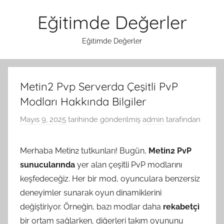
İçeriğe
Eğitimde Değerler
atla
Eğitimde Değerler
Metin2 Pvp Serverda Çeşitli PvP
Modları Hakkında Bilgiler
Mayıs 9, 2025
tarihinde gönderilmiş
admin
tarafından
Merhaba Metin2 tutkunları! Bugün,
Metin2 PvP
sunucularında
yer alan çeşitli PvP modlarını
keşfedeceğiz. Her bir mod, oyunculara benzersiz
deneyimler sunarak oyun dinamiklerini
değiştiriyor. Örneğin, bazı modlar daha
rekabetçi
bir ortam sağlarken, diğerleri takım oyununu