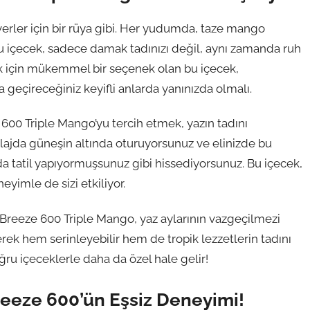
erler için bir rüya gibi. Her yudumda, taze mango
Bu içecek, sadece damak tadınızı değil, aynı zamanda ruh
ek için mükemmel bir seçenek olan bu içecek,
a geçireceğiniz keyifli anlarda yanınızda olmalı.
 600 Triple Mango’yu tercih etmek, yazın tadını
 plajda güneşin altında oturuyorsunuz ve elinizde bu
 tatil yapıyormuşsunuz gibi hissediyorsunuz. Bu içecek,
yimle de sizi etkiliyor.
a Breeze 600 Triple Mango, yaz aylarının vazgeçilmezi
erek hem serinleyebilir hem de tropik lezzetlerin tadını
oğru içeceklerle daha da özel hale gelir!
Breeze 600’ün Eşsiz Deneyimi!