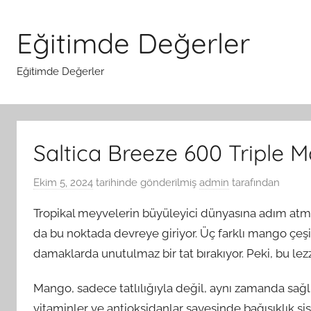
İçeriğe
atla
Eğitimde Değerler
Eğitimde Değerler
Saltica Breeze 600 Triple M
Ekim 5, 2024
tarihinde gönderilmiş
admin
tarafından
Tropikal meyvelerin büyüleyici dünyasına adım atma
da bu noktada devreye giriyor. Üç farklı mango çeşi
damaklarda unutulmaz bir tat bırakıyor. Peki, bu le
Mango, sadece tatlılığıyla değil, aynı zamanda sağlı
vitaminler ve antioksidanlar sayesinde bağışıklık si