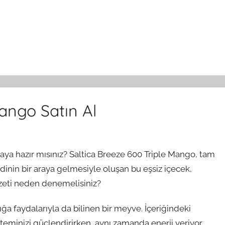
ango Satın Al
ya hazır mısınız? Saltica Breeze 600 Triple Mango, tam
dinin bir araya gelmesiyle oluşan bu eşsiz içecek,
zzeti neden denemelisiniz?
ğa faydalarıyla da bilinen bir meyve. İçeriğindeki
steminizi güçlendirirken, aynı zamanda enerji veriyor.