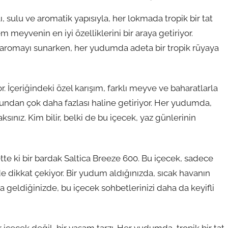
lı, sulu ve aromatik yapısıyla, her lokmada tropik bir tat
 meyvenin en iyi özelliklerini bir araya getiriyor.
 aromayı sunarken, her yudumda adeta bir tropik rüyaya
. İçeriğindeki özel karışım, farklı meyve ve baharatlarla
yundan çok daha fazlası haline getiriyor. Her yudumda,
ınız. Kim bilir, belki de bu içecek, yaz günlerinin
ette ki bir bardak Saltica Breeze 600. Bu içecek, sadece
de dikkat çekiyor. Bir yudum aldığınızda, sıcak havanın
a geldiğinizde, bu içecek sohbetlerinizi daha da keyifli
 içecek değil, bir yaşam tarzı. Her yudumda, tropik bir tat