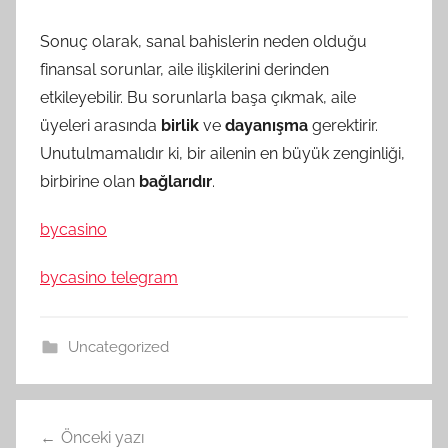
Sonuç olarak, sanal bahislerin neden olduğu
finansal sorunlar, aile ilişkilerini derinden
etkileyebilir. Bu sorunlarla başa çıkmak, aile
üyeleri arasında
birlik
ve
dayanışma
gerektirir.
Unutulmamalıdır ki, bir ailenin en büyük zenginliği,
birbirine olan
bağlarıdır
.
bycasino
bycasino telegram
Uncategorized
Yazı
Önceki yazı