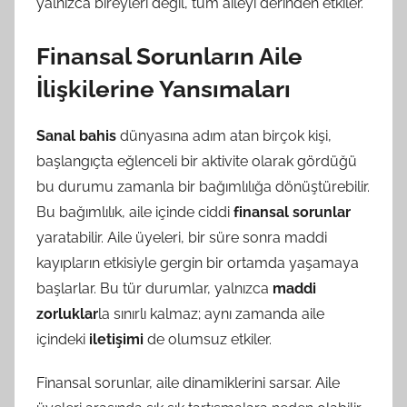
yalnızca bireyleri değil, tüm aileyi derinden etkiler.
Finansal Sorunların Aile
İlişkilerine Yansımaları
Sanal bahis
dünyasına adım atan birçok kişi,
başlangıçta eğlenceli bir aktivite olarak gördüğü
bu durumu zamanla bir bağımlılığa dönüştürebilir.
Bu bağımlılık, aile içinde ciddi
finansal sorunlar
yaratabilir. Aile üyeleri, bir süre sonra maddi
kayıpların etkisiyle gergin bir ortamda yaşamaya
başlarlar. Bu tür durumlar, yalnızca
maddi
zorluklar
la sınırlı kalmaz; aynı zamanda aile
içindeki
iletişimi
de olumsuz etkiler.
Finansal sorunlar, aile dinamiklerini sarsar. Aile