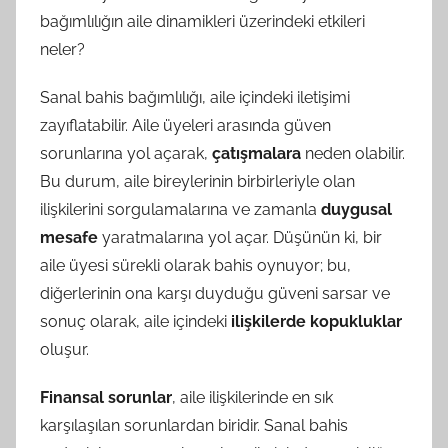
bağımlılığın aile dinamikleri üzerindeki etkileri
neler?
Sanal bahis bağımlılığı, aile içindeki iletişimi
zayıflatabilir. Aile üyeleri arasında güven
sorunlarına yol açarak,
çatışmalara
neden olabilir.
Bu durum, aile bireylerinin birbirleriyle olan
ilişkilerini sorgulamalarına ve zamanla
duygusal
mesafe
yaratmalarına yol açar. Düşünün ki, bir
aile üyesi sürekli olarak bahis oynuyor; bu,
diğerlerinin ona karşı duyduğu güveni sarsar ve
sonuç olarak, aile içindeki
ilişkilerde kopukluklar
oluşur.
Finansal sorunlar
, aile ilişkilerinde en sık
karşılaşılan sorunlardan biridir. Sanal bahis