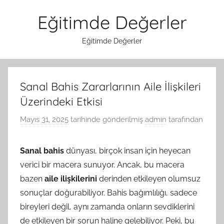
İçeriğe
Eğitimde Değerler
atla
Eğitimde Değerler
Sanal Bahis Zararlarının Aile İlişkileri
Üzerindeki Etkisi
Mayıs 31, 2025
tarihinde gönderilmiş
admin
tarafından
Sanal bahis
dünyası, birçok insan için heyecan
verici bir macera sunuyor. Ancak, bu macera
bazen
aile ilişkilerini
derinden etkileyen olumsuz
sonuçlar doğurabiliyor. Bahis bağımlılığı, sadece
bireyleri değil, aynı zamanda onların sevdiklerini
de etkileyen bir sorun haline gelebiliyor. Peki, bu