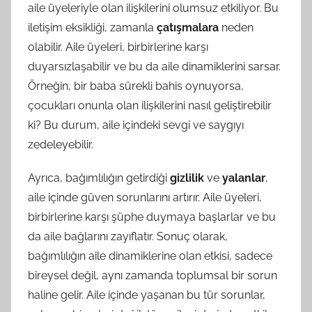
aile üyeleriyle olan ilişkilerini olumsuz etkiliyor. Bu
iletişim eksikliği, zamanla
çatışmalara
neden
olabilir. Aile üyeleri, birbirlerine karşı
duyarsızlaşabilir ve bu da aile dinamiklerini sarsar.
Örneğin, bir baba sürekli bahis oynuyorsa,
çocukları onunla olan ilişkilerini nasıl geliştirebilir
ki? Bu durum, aile içindeki sevgi ve saygıyı
zedeleyebilir.
Ayrıca, bağımlılığın getirdiği
gizlilik
ve
yalanlar
,
aile içinde güven sorunlarını artırır. Aile üyeleri,
birbirlerine karşı şüphe duymaya başlarlar ve bu
da aile bağlarını zayıflatır. Sonuç olarak,
bağımlılığın aile dinamiklerine olan etkisi, sadece
bireysel değil, aynı zamanda toplumsal bir sorun
haline gelir. Aile içinde yaşanan bu tür sorunlar,