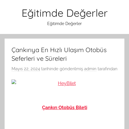
İçeriğe
Eğitimde Değerler
atla
Eğitimde Değerler
Çankırıya En Hızlı Ulaşım Otobüs
Seferleri ve Süreleri
Mayıs 22, 2024
tarihinde gönderilmiş
admin
tarafından
Çankırı Otobüs Bileti