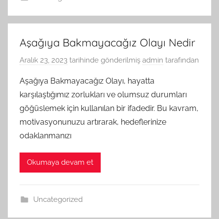
Aşağıya Bakmayacağız Olayı Nedir
Aralık 23, 2023
tarihinde gönderilmiş
admin
tarafından
Aşağıya Bakmayacağız Olayı, hayatta
karşılaştığımız zorlukları ve olumsuz durumları
göğüslemek için kullanılan bir ifadedir. Bu kavram,
motivasyonunuzu artırarak, hedeflerinize
odaklanmanızı
Okumaya devam et
Uncategorized