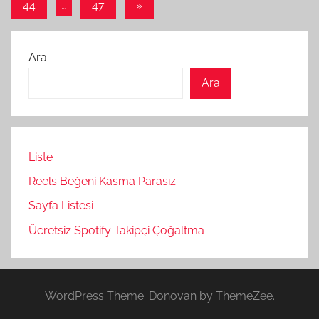
sayfalaması
Sonraki
44
…
47
»
yazılar
Ara
Ara
Liste
Reels Beğeni Kasma Parasız
Sayfa Listesi
Ücretsiz Spotify Takipçi Çoğaltma
WordPress Theme: Donovan by ThemeZee.