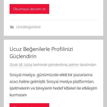
Okumaya devam et
Uncategorized
Ucuz Beğenilerle Profilinizi
Güçlendirin
Ocak 18, 2024
tarihinde gönderilmiş
admin
tarafından
Sosyal medya, günümüzde etkili bir pazarlama
aracı haline gelmiştir. Sosyal medya platformları,
işletmelerin ve bireylerin hedef kitleleri ile etkileşim
kurmasını