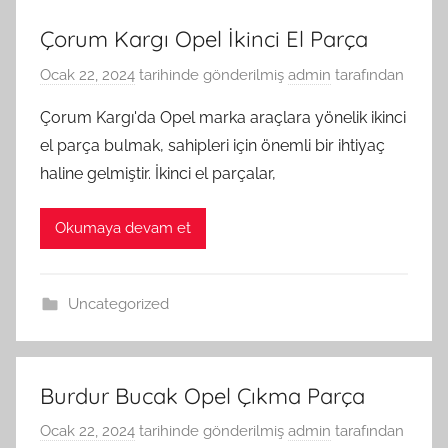
Çorum Kargı Opel İkinci El Parça
Ocak 22, 2024
tarihinde gönderilmiş
admin
tarafından
Çorum Kargı'da Opel marka araçlara yönelik ikinci
el parça bulmak, sahipleri için önemli bir ihtiyaç
haline gelmiştir. İkinci el parçalar,
Okumaya devam et
Uncategorized
Burdur Bucak Opel Çıkma Parça
Ocak 22, 2024
tarihinde gönderilmiş
admin
tarafından