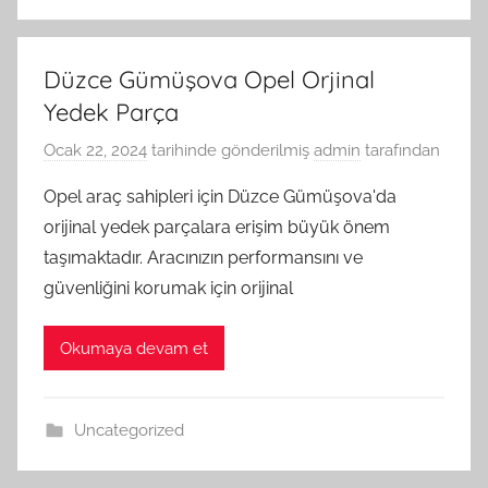
Düzce Gümüşova Opel Orjinal
Yedek Parça
Ocak 22, 2024
tarihinde gönderilmiş
admin
tarafından
Opel araç sahipleri için Düzce Gümüşova'da
orijinal yedek parçalara erişim büyük önem
taşımaktadır. Aracınızın performansını ve
güvenliğini korumak için orijinal
Okumaya devam et
Uncategorized